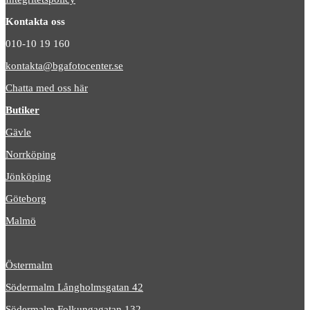
Kontakta oss
010-10 19 160
kontakta@bgafotocenter.se
Chatta med oss här
Butiker
Gävle
Norrköping
Jönköping
Göteborg
Malmö
Östermalm
Södermalm Långholmsgatan 42
Södermalm Folkungagatan 132