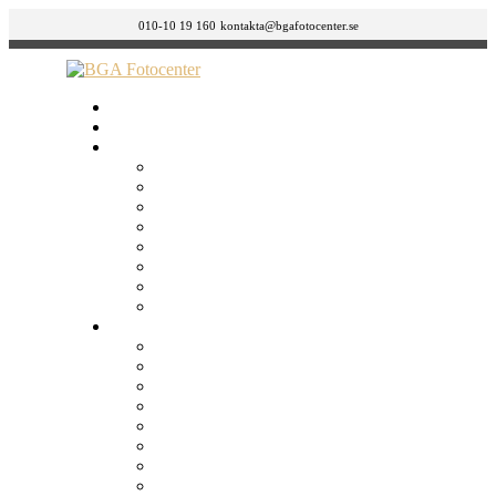
010-10 19 160
kontakta@bgafotocenter.se
HEM
Om oss
BUTIKER
GÄVLE
ÖSTERMALM
SÖDERMALM – LÅNGHOLMSGATAN 42
SÖDERMALM – FOLKUNGAGATAN 132
NORRKÖPING
JÖNKÖPING
GÖTEBORG
MALMÖ
Tjänster
Körkortsfoto, ID Foto & Visumbild
Bild till bild / Retuschering
Canvastavlor
Fotoböcker
Framkalla bilder
Framkalla film
FÖRSTORINGAR
Julkort