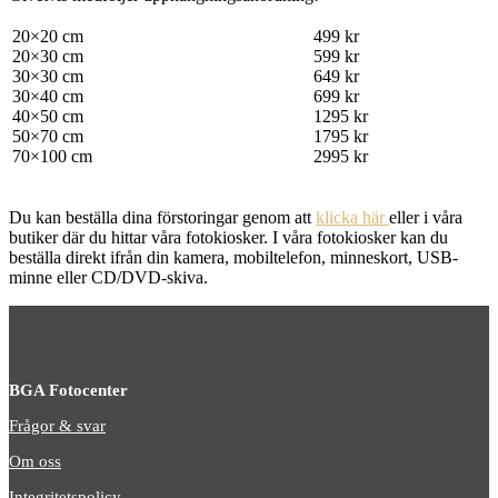
20×20 cm
499 kr
20×30 cm
599 kr
30×30 cm
649 kr
30×40 cm
699 kr
40×50 cm
1295 kr
50×70 cm
1795 kr
70×100 cm
2995 kr
Du kan beställa dina förstoringar genom att
klicka här
eller i våra
butiker där du hittar våra fotokiosker. I våra fotokiosker kan du
beställa direkt ifrån din kamera, mobiltelefon, minneskort, USB-
minne eller CD/DVD-skiva.
BGA Fotocenter
Frågor & svar
Om oss
Integritetspolicy