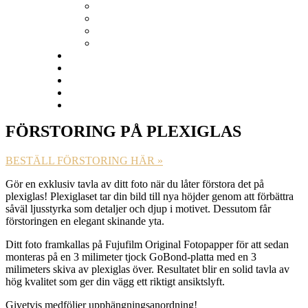
Tackkort
VÄGGDEKOR
Kalendrar
Studentskyltar
Ramverkstad
Prislista
KUNDTJÄNST
Nöjda kunder
BLOGG
FÖRSTORING PÅ PLEXIGLAS
BESTÄLL FÖRSTORING HÄR »
Gör en exklusiv tavla av ditt foto när du låter förstora det på
plexiglas! Plexiglaset tar din bild till nya höjder genom att förbättra
såväl ljusstyrka som detaljer och djup i motivet. Dessutom får
förstoringen en elegant skinande yta.
Ditt foto framkallas på Fujufilm Original Fotopapper för att sedan
monteras på en 3 milimeter tjock GoBond-platta med en 3
milimeters skiva av plexiglas över. Resultatet blir en solid tavla av
hög kvalitet som ger din vägg ett riktigt ansiktslyft.
Givetvis medföljer upphängningsanordning!