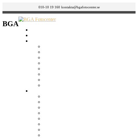
010-10 19 160
kontakta@bgafotocenter.se
BGA
HEM
Om oss
BUTIKER
GÄVLE
ÖSTERMALM
SÖDERMALM – LÅNGHOLMSGATAN 42
SÖDERMALM – FOLKUNGAGATAN 132
NORRKÖPING
JÖNKÖPING
GÖTEBORG
MALMÖ
Tjänster
Körkortsfoto, ID Foto & Visumbild
Bild till bild / Retuschering
Canvastavlor
Fotoböcker
Framkalla bilder
Framkalla film
FÖRSTORINGAR
Julkort