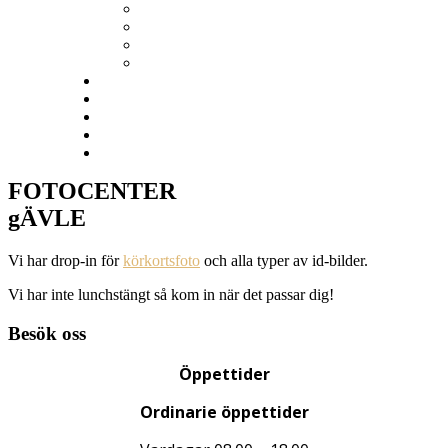
Tackkort
VÄGGDEKOR
Kalendrar
Studentskyltar
Ramverkstad
Prislista
KUNDTJÄNST
Nöjda kunder
BLOGG
FOTOCENTER
gÄVLE
Vi har drop-in för
körkortsfoto
och alla typer av id-bilder.
Vi har inte lunchstängt så kom in när det passar dig!
Besök oss
Öppettider
Ordinarie öppettider