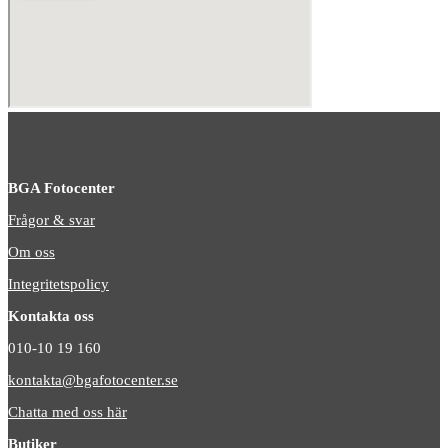
BGA Fotocenter
Frågor & svar
Om oss
Integritetspolicy
Kontakta oss
010-10 19 160
kontakta@bgafotocenter.se
Chatta med oss här
Butiker