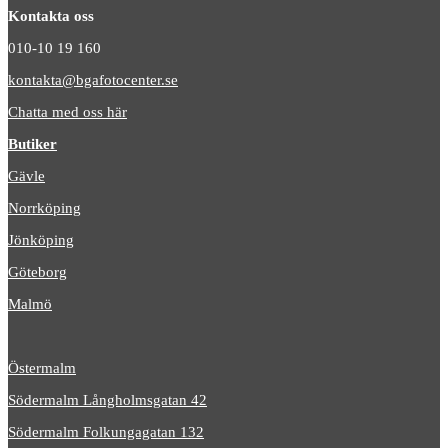
Kontakta oss
010-10 19 160
kontakta@bgafotocenter.se
Chatta med oss här
Butiker
Gävle
Norrköping
Jönköping
Göteborg
Malmö
Östermalm
Södermalm Långholmsgatan 42
Södermalm Folkungagatan 132