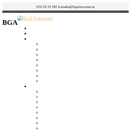
010-10 19 160
kontakta@bgafotocenter.se
BGA
HEM
Om oss
BUTIKER
GÄVLE
ÖSTERMALM
SÖDERMALM – LÅNGHOLMSGATAN 42
SÖDERMALM – FOLKUNGAGATAN 132
NORRKÖPING
JÖNKÖPING
GÖTEBORG
MALMÖ
Tjänster
Körkortsfoto, ID Foto & Visumbild
Bild till bild / Retuschering
Canvastavlor
Fotoböcker
Framkalla bilder
Framkalla film
FÖRSTORINGAR
Julkort