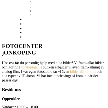
Tackkort
VÄGGDEKOR
Kalendrar
Studentskyltar
Ramverkstad
Prislista
KUNDTJÄNST
Nöjda kunder
BLOGG
FOTOCENTER
jÖNKÖPING
Hos oss får du personlig hjälp med dina bilder! Vi framkallar bilder
och gör fina
förstoringar
. I butiken erbjuder vi även framkallning av
analog film. I vår egen fotostudio tar vi även
bilder till körkort
och
alla typer av ID-foton. Vi har inte lunchstängt så kom in när det
passar dig!
Besök oss
Öppettider
Vardagar 10.00 – 18.00