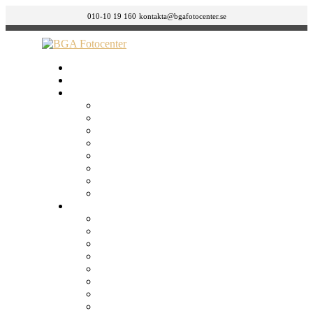
010-10 19 160
kontakta@bgafotocenter.se
HEM
Om oss
BUTIKER
GÄVLE
ÖSTERMALM
SÖDERMALM – LÅNGHOLMSGATAN 42
SÖDERMALM – FOLKUNGAGATAN 132
NORRKÖPING
JÖNKÖPING
GÖTEBORG
MALMÖ
Tjänster
Körkortsfoto, ID Foto & Visumbild
Bild till bild / Retuschering
Canvastavlor
Fotoböcker
Framkalla bilder
Framkalla film
FÖRSTORINGAR
Julkort