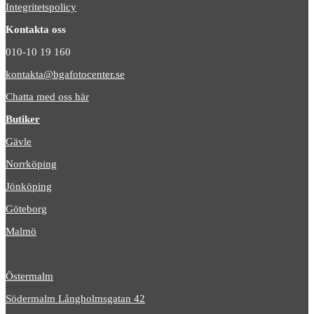
Integritetspolicy
Kontakta oss
010-10 19 160
kontakta@bgafotocenter.se
Chatta med oss här
Butiker
Gävle
Norrköping
Jönköping
Göteborg
Malmö
Östermalm
Södermalm Långholmsgatan 42