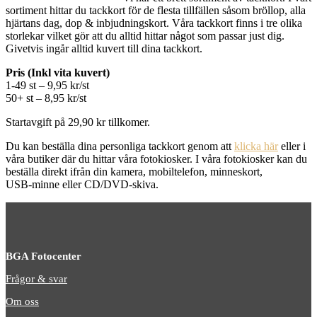
sortiment hittar du tackkort för de flesta tillfällen såsom bröllop, alla
hjärtans dag, dop & inbjudningskort. Våra tackkort finns i tre olika
storlekar vilket gör att du alltid hittar något som passar just dig.
Givetvis ingår alltid kuvert till dina tackkort.
Pris (Inkl vita kuvert)
1-49 st – 9,95 kr/st
50+ st – 8,95 kr/st
Startavgift på 29,90 kr tillkomer.
Du kan beställa dina personliga tackkort genom att
klicka här
eller i
våra butiker där du hittar våra fotokiosker. I våra fotokiosker kan du
beställa direkt ifrån din kamera, mobiltelefon, minneskort,
USB-minne eller CD/DVD-skiva.
BGA Fotocenter
Frågor & svar
Om oss