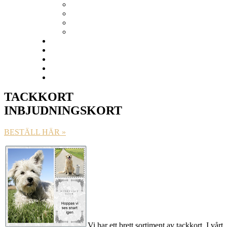
Tackkort
VÄGGDEKOR
Kalendrar
Studentskyltar
Ramverkstad
Prislista
KUNDTJÄNST
Nöjda kunder
BLOGG
TACKKORT
INBJUDNINGSKORT
BESTÄLL HÄR »
Vi har ett brett sortiment av tackkort. I vårt