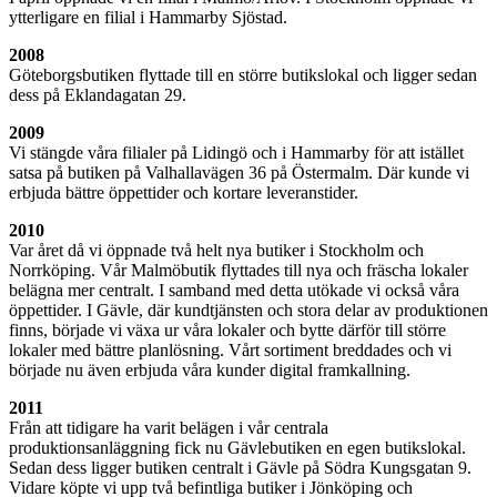
ytterligare en filial i Hammarby Sjöstad.
2008
Göteborgsbutiken flyttade till en större butikslokal och ligger sedan
dess på Eklandagatan 29.
2009
Vi stängde våra filialer på Lidingö och i Hammarby för att istället
satsa på butiken på Valhallavägen 36 på Östermalm. Där kunde vi
erbjuda bättre öppettider och kortare leveranstider.
2010
Var året då vi öppnade två helt nya butiker i Stockholm och
Norrköping. Vår Malmöbutik flyttades till nya och fräscha lokaler
belägna mer centralt. I samband med detta utökade vi också våra
öppettider. I Gävle, där kundtjänsten och stora delar av produktionen
finns, började vi växa ur våra lokaler och bytte därför till större
lokaler med bättre planlösning. Vårt sortiment breddades och vi
började nu även erbjuda våra kunder digital framkallning.
2011
Från att tidigare ha varit belägen i vår centrala
produktionsanläggning fick nu Gävlebutiken en egen butikslokal.
Sedan dess ligger butiken centralt i Gävle på Södra Kungsgatan 9.
Vidare köpte vi upp två befintliga butiker i Jönköping och