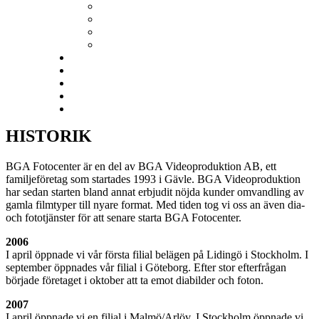
Tackkort
VÄGGDEKOR
Kalendrar
Studentskyltar
Ramverkstad
Prislista
KUNDTJÄNST
Nöjda kunder
BLOGG
HISTORIK
BGA Fotocenter är en del av BGA Videoproduktion AB, ett
familjeföretag som startades 1993 i Gävle. BGA Videoproduktion
har sedan starten bland annat erbjudit nöjda kunder omvandling av
gamla filmtyper till nyare format. Med tiden tog vi oss an även dia-
och fototjänster för att senare starta BGA Fotocenter.
2006
I april öppnade vi vår första filial belägen på Lidingö i Stockholm. I
september öppnades vår filial i Göteborg. Efter stor efterfrågan
började företaget i oktober att ta emot diabilder och foton.
2007
I april öppnade vi en filial i Malmö/Arlöv. I Stockholm öppnade vi