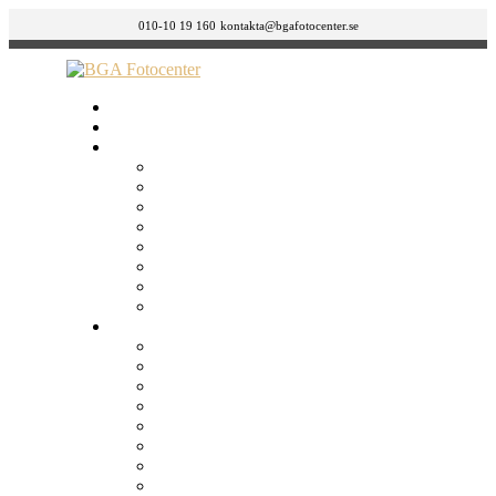
010-10 19 160
kontakta@bgafotocenter.se
HEM
Om oss
BUTIKER
GÄVLE
ÖSTERMALM
SÖDERMALM – LÅNGHOLMSGATAN 42
SÖDERMALM – FOLKUNGAGATAN 132
NORRKÖPING
JÖNKÖPING
GÖTEBORG
MALMÖ
Tjänster
Körkortsfoto, ID Foto & Visumbild
Bild till bild / Retuschering
Canvastavlor
Fotoböcker
Framkalla bilder
Framkalla film
FÖRSTORINGAR
Julkort