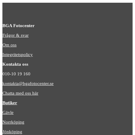
BGA Fotocenter
Frågor & svar
Om oss
Integritetspolicy
Kontakta oss
010-10 19 160
kontakta@bgafotocenter.se
Chatta med oss här
Butiker
Gävle
Norrköping
Jönköping