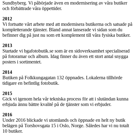
Sundbyberg. Vi påbörjade även en modernisering av våra butiker
och förbättrade våra öppettider.
2012
Vi fortsatte vårt arbete med att modernisera butikerna och satsade på
kompletterande tjänster. Bland annat lanserade vi sidan som du
befinner dig på just nu som ett komplement till våra fysiska butiker.
2013
Startade vi bgafotobutik.se som är en sidoverksamhet specialiserad
på fotoramar och album. Idag finner du även ett stort antal snygga
posters i sortimentet.
2014
Butiken på Folkkungagatan 132 öppnades. Lokalerna tillhörde
tidigare en befintlig fotobutik.
2015
Gick vi igenom hela vår tekniska process för att i slutändan kunna
erbjuda ännu bättre kvalité på de tjänster som vi erbjuder.
2016
Under 2016 blickade vi utomlands och öppnade en helt ny butik
belägen på Torshovsgata 15 i Oslo, Norge. Således har vi nu totalt
10 butiker.